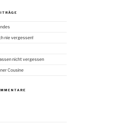
EITRÄGE
undes
ch nie vergessen!
lassen nicht vergessen
iner Cousine
OMMENTARE