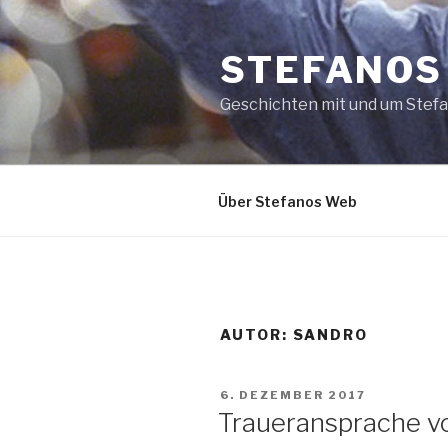
Zum
Inhalt
STEFANOS
springen
Geschichten mit und um Stef
Über Stefanos Web
AUTOR:
SANDRO
VERÖFFENTLICHT
6. DEZEMBER 2017
AM
Traueransprache vo