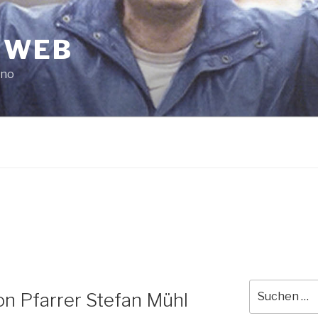
 WEB
ano
Suche
n Pfarrer Stefan Mühl
nach: