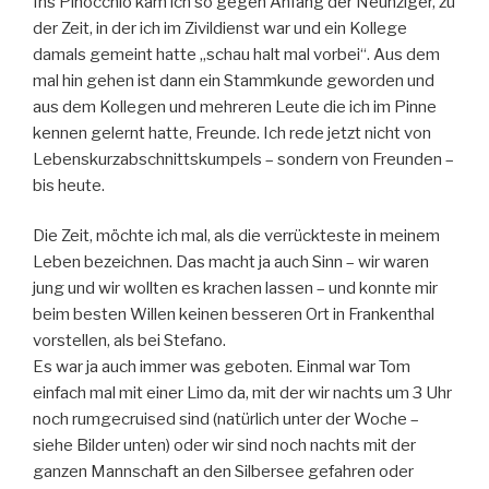
Ins Pinocchio kam ich so gegen Anfang der Neunziger, zu
der Zeit, in der ich im Zivildienst war und ein Kollege
damals gemeint hatte „schau halt mal vorbei“. Aus dem
mal hin gehen ist dann ein Stammkunde geworden und
aus dem Kollegen und mehreren Leute die ich im Pinne
kennen gelernt hatte, Freunde. Ich rede jetzt nicht von
Lebenskurzabschnittskumpels – sondern von Freunden –
bis heute.
Die Zeit, möchte ich mal, als die verrückteste in meinem
Leben bezeichnen. Das macht ja auch Sinn – wir waren
jung und wir wollten es krachen lassen – und konnte mir
beim besten Willen keinen besseren Ort in Frankenthal
vorstellen, als bei Stefano.
Es war ja auch immer was geboten. Einmal war Tom
einfach mal mit einer Limo da, mit der wir nachts um 3 Uhr
noch rumgecruised sind (natürlich unter der Woche –
siehe Bilder unten) oder wir sind noch nachts mit der
ganzen Mannschaft an den Silbersee gefahren oder