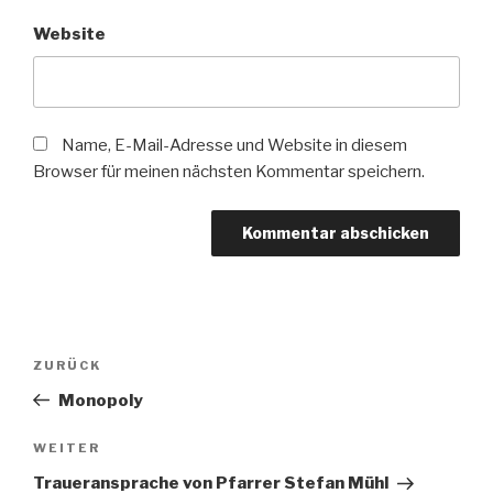
Website
Name, E-Mail-Adresse und Website in diesem
Browser für meinen nächsten Kommentar speichern.
Beitragsnavigation
Vorheriger
ZURÜCK
Beitrag
Monopoly
Nächster
WEITER
Beitrag
Traueransprache von Pfarrer Stefan Mühl